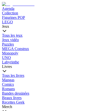
Agenda
Collection
Figurines POP
LEGO
Jeux
Tous les jeux
Jeux vidéo
Puzzles
MEGA Construx
Monopoly
UNO
Labyrinthe
Livres
Tous les livres
Mangas
Comics
Romans
Bandes dessinées
Beaux livres
Recettes Geek
Merch