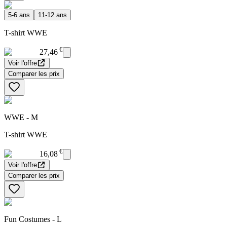
5-6 ans
11-12 ans
T-shirt WWE
€
27,46
Voir l'offre
Comparer les prix
WWE - M
T-shirt WWE
€
16,08
Voir l'offre
Comparer les prix
Fun Costumes - L