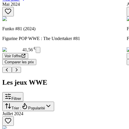
Mai 2024
A
Funko #81 (2024)
F
Figurine POP WWE : The Undertaker #81
F
€
41,56
Voir l'offre
Comparer les prix
Les jeux WWE
Filtrer
Trier :
Popularité
Juillet 2024