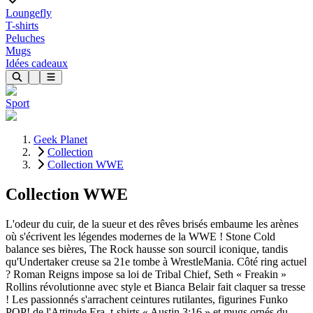
Loungefly
T-shirts
Peluches
Mugs
Idées cadeaux
Sport
Geek Planet
Collection
Collection WWE
Collection WWE
L'odeur du cuir, de la sueur et des rêves brisés embaume les arènes
où s'écrivent les légendes modernes de la WWE ! Stone Cold
balance ses bières, The Rock hausse son sourcil iconique, tandis
qu'Undertaker creuse sa 21e tombe à WrestleMania. Côté ring actuel
? Roman Reigns impose sa loi de Tribal Chief, Seth « Freakin »
Rollins révolutionne avec style et Bianca Belair fait claquer sa tresse
! Les passionnés s'arrachent ceintures rutilantes, figurines Funko
POP! de l'Attitude Era, t-shirts « Austin 3:16 » et mugs ornés du