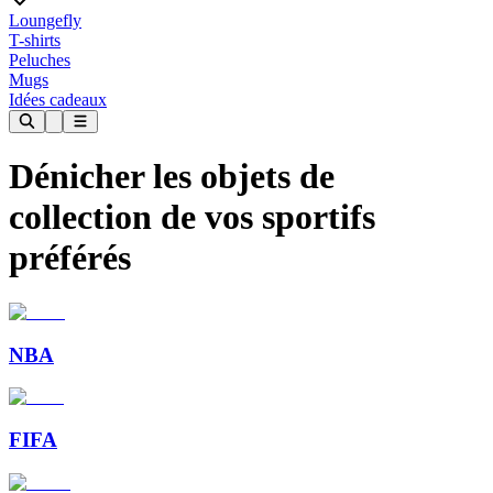
Loungefly
T-shirts
Peluches
Mugs
Idées cadeaux
Dénicher les objets de
collection de vos
sportifs
préférés
NBA
FIFA