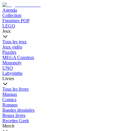
Agenda
Collection
Figurines POP
LEGO
Jeux
Tous les jeux
Jeux vidéo
Puzzles
MEGA Construx
Monopoly
UNO
Labyrinthe
Livres
Tous les livres
Mangas
Comics
Romans
Bandes dessinées
Beaux livres
Recettes Geek
Merch