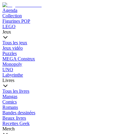
Agenda
Collection
Figurines POP
LEGO
Jeux
Tous les jeux
Jeux vidéo
Puzzles
MEGA Construx
Monopoly
UNO
Labyrinthe
Livres
Tous les livres
Mangas
Comics
Romans
Bandes dessinées
Beaux livres
Recettes Geek
Merch