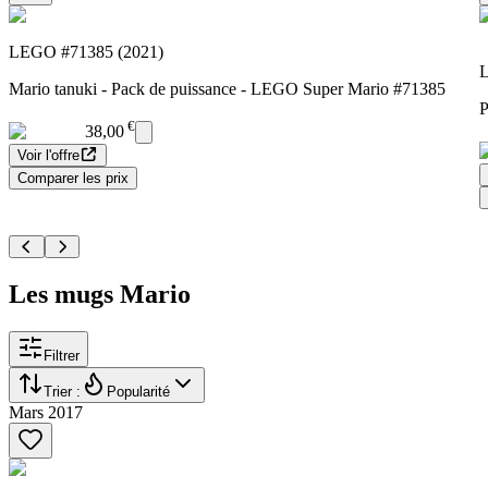
LEGO #71385 (2021)
L
Mario tanuki - Pack de puissance - LEGO Super Mario #71385
P
€
38,00
Voir l'offre
Comparer les prix
Les mugs Mario
Filtrer
Trier :
Popularité
Mars 2017