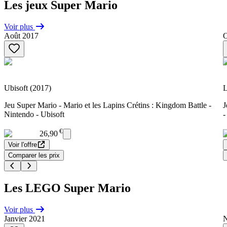
Les jeux Super Mario
Voir plus
Août 2017
O
Ubisoft (2017)
L
Jeu Super Mario - Mario et les Lapins Crétins : Kingdom Battle -
J
Nintendo - Ubisoft
-
€
26,90
Voir l'offre
Comparer les prix
Les LEGO Super Mario
Voir plus
Janvier 2021
N