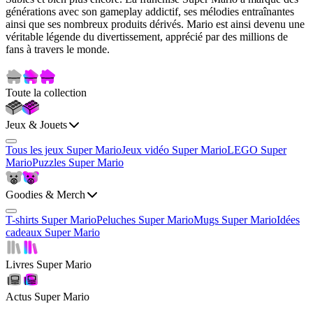
générations avec son gameplay addictif, ses mélodies entraînantes
ainsi que ses nombreux produits dérivés. Mario est ainsi devenu une
véritable légende du divertissement, apprécié par des millions de
fans à travers le monde.
Toute la collection
Jeux & Jouets
Tous les jeux Super Mario
Jeux vidéo Super Mario
LEGO Super
Mario
Puzzles Super Mario
Goodies & Merch
T-shirts Super Mario
Peluches Super Mario
Mugs Super Mario
Idées
cadeaux Super Mario
Livres Super Mario
Actus Super Mario