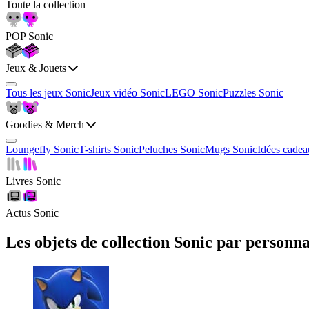
Toute la collection
POP Sonic
Jeux & Jouets
Tous les jeux Sonic
Jeux vidéo Sonic
LEGO Sonic
Puzzles Sonic
Goodies & Merch
Loungefly Sonic
T-shirts Sonic
Peluches Sonic
Mugs Sonic
Idées cadea
Livres Sonic
Actus Sonic
Les objets de collection
Sonic
par personna