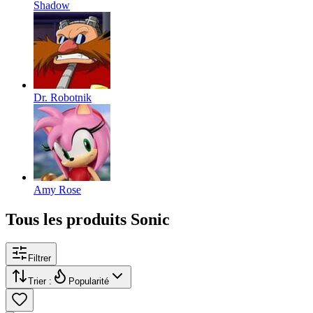
Shadow
Dr. Robotnik
Amy Rose
Tous les produits Sonic
Filtrer
Trier :
Popularité