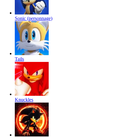
Sonic (personnage)
Tails
Knuckles