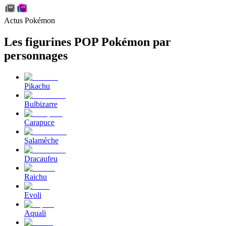
Actus Pokémon
Les figurines POP Pokémon par
personnages
Pikachu
Bulbizarre
Carapuce
Salamèche
Dracaufeu
Raichu
Evoli
Aquali