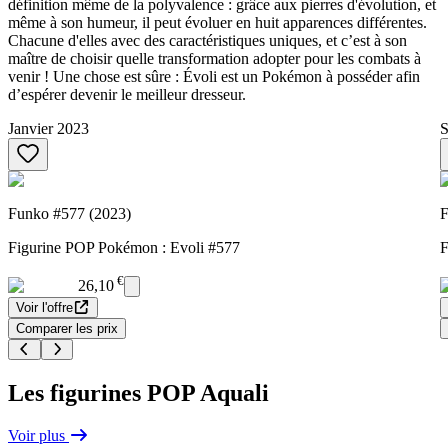
définition même de la polyvalence : grâce aux pierres d'évolution, et
même à son humeur, il peut évoluer en huit apparences différentes.
Chacune d'elles avec des caractéristiques uniques, et c’est à son
maître de choisir quelle transformation adopter pour les combats à
venir ! Une chose est sûre : Évoli est un Pokémon à posséder afin
d’espérer devenir le meilleur dresseur.
Janvier 2023
S
Funko #577 (2023)
F
Figurine POP Pokémon : Evoli #577
F
€
26,10
Voir l'offre
Comparer les prix
Les figurines POP Aquali
Voir plus