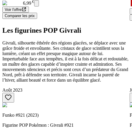
€
6,99
Voir l'offre
Comparer les prix
Les figurines POP Givrali
Givrali, silhouette éthérée des régions glacées, se déplace avec une
grâce froide et envoûtante. Ses cristaux de glace scintillent sous la
lumière, créant un effet presque magique autour de lui.
Imperturbable face aux tempêtes, il est à la fois délicat et redoutable,
un maître des glaces capable d’inspirer crainte et admiration. Ses
mouvements silencieux et précis sont ceux d’un prédateur du Grand
Nord, prêt à défendre son territoire. Givrali incarne la pureté de
l’hiver, alliant beauté et force dans un équilibre glacé.
Août 2023
J
Funko #921 (2023)
F
Figurine POP Pokémon : Givrali #921
F