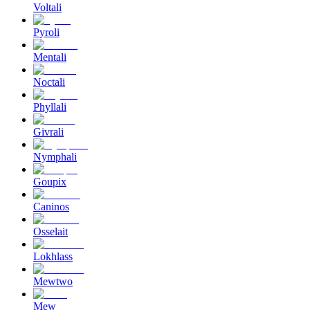
Voltali
Pyroli
Mentali
Noctali
Phyllali
Givrali
Nymphali
Goupix
Caninos
Osselait
Lokhlass
Mewtwo
Mew