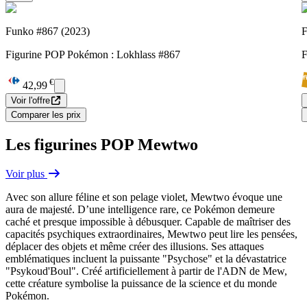
Funko #867 (2023)
F
Figurine POP Pokémon : Lokhlass #867
F
€
42,99
Voir l'offre
Comparer les prix
Les figurines POP Mewtwo
Voir plus
Avec son allure féline et son pelage violet, Mewtwo évoque une
aura de majesté. D’une intelligence rare, ce Pokémon demeure
caché et presque impossible à débusquer. Capable de maîtriser des
capacités psychiques extraordinaires, Mewtwo peut lire les pensées,
déplacer des objets et même créer des illusions. Ses attaques
emblématiques incluent la puissante "Psychose" et la dévastatrice
"Psykoud'Boul". Créé artificiellement à partir de l'ADN de Mew,
cette créature symbolise la puissance de la science et du monde
Pokémon.