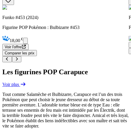
Funko #453 (2024)
F
Figurine POP Pokémon : Bulbizarre #453
F
€
18,00
Voir l'offre
Comparer les prix
Les figurines POP Carapuce
Voir plus
Tout comme Salamèche et Bulbizarre, Carapuce est l’un des trois
Pokémon que peut choisir le jeune dresseur au début de sa toute
première aventure. L’adorable tortue bleue est de type Eau : elle
terrasse ses ennemis de feu mais est intimidée par les Électrik, dont
la terrible foudre peut très vite le faire disjoncter. Amical et très loyal,
le Pokémon établit des liens indéfectibles avec son maître et sait très
vite se faire adopter.