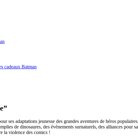
man
es cadeaux Batman
te”
r ses adaptations jeunesse des grandes aventures de héros populaires, 
mplies de dinosaures, des évènements surnaturels, des alliances pour s
e la violence des comics !