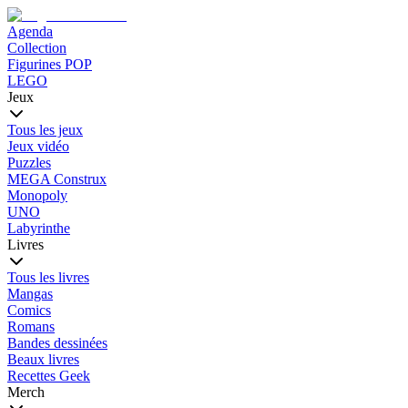
Agenda
Collection
Figurines POP
LEGO
Jeux
Tous les jeux
Jeux vidéo
Puzzles
MEGA Construx
Monopoly
UNO
Labyrinthe
Livres
Tous les livres
Mangas
Comics
Romans
Bandes dessinées
Beaux livres
Recettes Geek
Merch