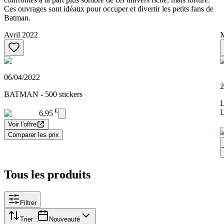
Ces ouvrages sont idéaux pour occuper et divertir les petits fans de
Batman.
Avril 2022
M
06/04/2022
2
BATMAN - 500 stickers
€
6,95
Voir l'offre
Comparer les prix
Tous les produits
Filtrer
Trier :
Nouveauté