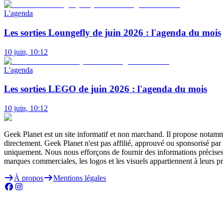
L'agenda
Les sorties Loungefly de juin 2026 : l'agenda du mois
10 juin, 10:12
L'agenda
Les sorties LEGO de juin 2026 : l'agenda du mois
10 juin, 10:12
Geek Planet est un site informatif et non marchand. Il propose notamm
directement. Geek Planet n'est pas affilié, approuvé ou sponsorisé par 
uniquement. Nous nous efforçons de fournir des informations précises 
marques commerciales, les logos et les visuels appartiennent à leurs pro
À propos
Mentions légales