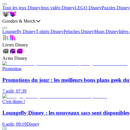
Tous les jeux Disney
Jeux vidéo Disney
LEGO Disney
Puzzles Disney
Goodies & Merch
Loungefly Disney
T-shirts Disney
Peluches Disney
Mugs Disney
Idées
Livres Disney
Actus Disney
Promotion
Promotions du jour : les meilleurs bons plans geek d
7 août, 07:39
C'est dispo !
Loungefly Disney : les nouveaux sacs sont disponibles
6 août, 09:19
Disney