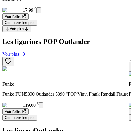
€
17,99
Voir l'offre
Comparer les prix
Voir plus
Les figurines POP Outlander
Voir plus
J
Funko
F
Funko FUN5390 Outlander 5390 "POP Vinyl Frank Randall Figure
F
€
119,00
Voir l'offre
Comparer les prix
Les livres Outlander