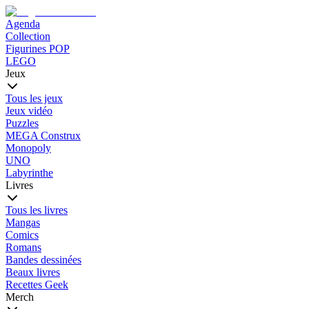
Agenda
Collection
Figurines POP
LEGO
Jeux
Tous les jeux
Jeux vidéo
Puzzles
MEGA Construx
Monopoly
UNO
Labyrinthe
Livres
Tous les livres
Mangas
Comics
Romans
Bandes dessinées
Beaux livres
Recettes Geek
Merch