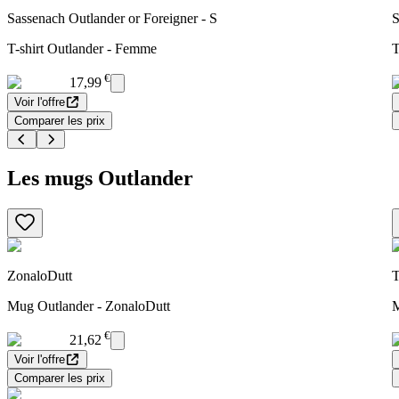
Sassenach Outlander or Foreigner - S
S
T-shirt Outlander - Femme
T
€
17,99
Voir l'offre
Comparer les prix
Les mugs Outlander
ZonaloDutt
T
Mug Outlander - ZonaloDutt
M
€
21,62
Voir l'offre
Comparer les prix