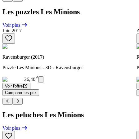
Les puzzles Les Minions
Voir plus
Juin 2017
A
Ravensburger (2017)
R
Puzzle Les Minions - 3D - Ravensburger
P
€
26,40
Voir l'offre
Comparer les prix
Les peluches Les Minions
Voir plus