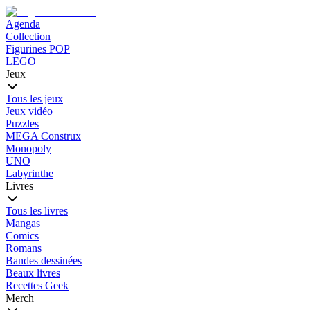
Agenda
Collection
Figurines POP
LEGO
Jeux
Tous les jeux
Jeux vidéo
Puzzles
MEGA Construx
Monopoly
UNO
Labyrinthe
Livres
Tous les livres
Mangas
Comics
Romans
Bandes dessinées
Beaux livres
Recettes Geek
Merch