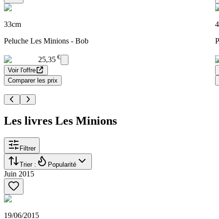
33cm
Peluche Les Minions - Bob
P
€
25,35
Voir l'offre
Comparer les prix
Les livres Les Minions
Filtrer
Trier :
Popularité
Juin 2015
19/06/2015