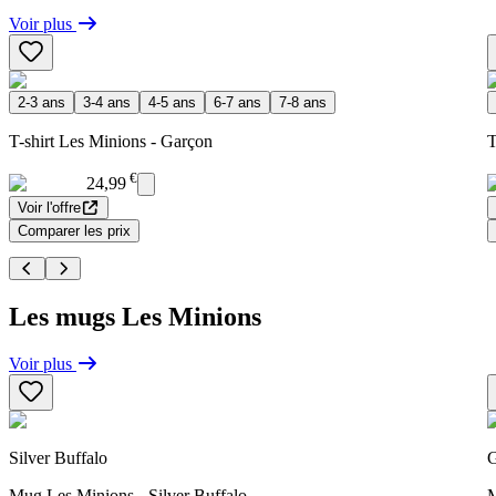
Voir plus
2-3 ans
3-4 ans
4-5 ans
6-7 ans
7-8 ans
T-shirt Les Minions - Garçon
T
€
24,99
Voir l'offre
Comparer les prix
Les mugs Les Minions
Voir plus
Silver Buffalo
G
Mug Les Minions - Silver Buffalo
M