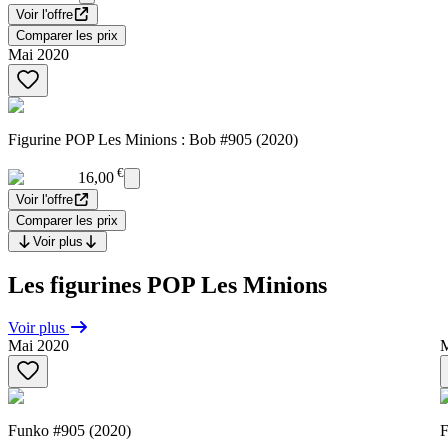
Voir l'offre
Comparer les prix
Mai 2020
Figurine POP Les Minions : Bob #905 (2020)
€
16,00
Voir l'offre
Comparer les prix
Voir plus
Les figurines POP Les Minions
Voir plus
Mai 2020
M
Funko #905 (2020)
F