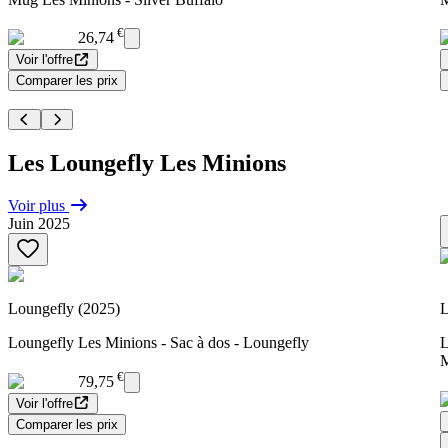
€
26,74
Voir l'offre
Comparer les prix
Les Loungefly Les Minions
Voir plus
Juin 2025
Loungefly (2025)
L
Loungefly Les Minions - Sac à dos - Loungefly
L
M
€
79,75
Voir l'offre
Comparer les prix