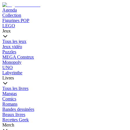
Agenda
Collection
Figurines POP
LEGO
Jeux
Tous les jeux
Jeux vidéo
Puzzles
MEGA Construx
Monopoly
UNO
Labyrinthe
Livres
Tous les livres
Mangas
Comics
Romans
Bandes dessinées
Beaux livres
Recettes Geek
Merch