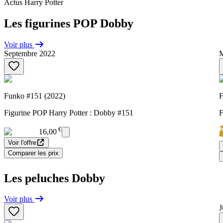
Actus Harry Potter
Les figurines POP Dobby
Voir plus
Septembre 2022
M
Funko #151 (2022)
F
Figurine POP Harry Potter : Dobby #151
F
€
16,00
Voir l'offre
Comparer les prix
Les peluches Dobby
Voir plus
J