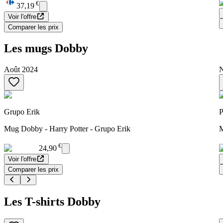
€
37,19
Voir l'offre
Comparer les prix
Les mugs Dobby
Août 2024
N
Grupo Erik
P
Mug Dobby - Harry Potter - Grupo Erik
M
€
24,90
Voir l'offre
Comparer les prix
Les T-shirts Dobby