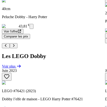
40cm
2
Peluche Dobby - Harry Potter
P
€
43,81
Voir l'offre
Comparer les prix
Les LEGO Dobby
Voir plus
Juin 2023
J
LEGO #76421 (2023)
L
Dobby l’elfe de maison - LEGO Harry Potter #76421
D