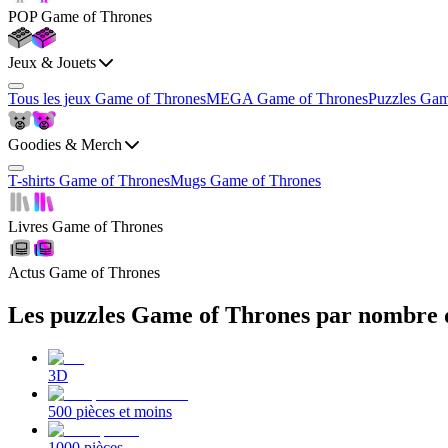
POP Game of Thrones
Jeux & Jouets
Tous les jeux Game of Thrones
MEGA Game of Thrones
Puzzles Gam
Goodies & Merch
T-shirts Game of Thrones
Mugs Game of Thrones
Livres Game of Thrones
Actus Game of Thrones
Les puzzles Game of Thrones par nombre d
3D
500 pièces et moins
1000 pièces