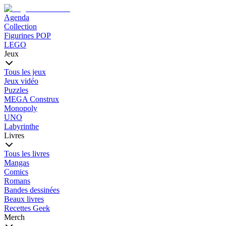
Agenda
Collection
Figurines POP
LEGO
Jeux
Tous les jeux
Jeux vidéo
Puzzles
MEGA Construx
Monopoly
UNO
Labyrinthe
Livres
Tous les livres
Mangas
Comics
Romans
Bandes dessinées
Beaux livres
Recettes Geek
Merch