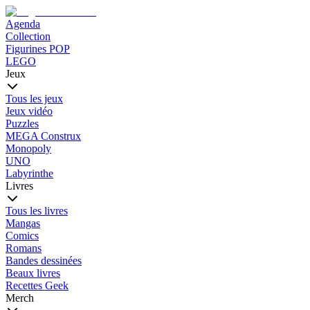
Agenda
Collection
Figurines POP
LEGO
Jeux
Tous les jeux
Jeux vidéo
Puzzles
MEGA Construx
Monopoly
UNO
Labyrinthe
Livres
Tous les livres
Mangas
Comics
Romans
Bandes dessinées
Beaux livres
Recettes Geek
Merch