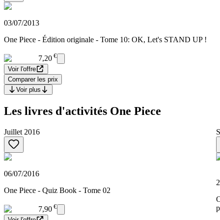
03/07/2013
One Piece - Édition originale - Tome 10: OK, Let's STAND UP !
€
7,20
Voir l'offre
Comparer les prix
Voir plus
Les livres d'activités One Piece
Juillet 2016
S
06/07/2016
2
One Piece - Quiz Book - Tome 02
O
€
p
7,90
Voir l'offre