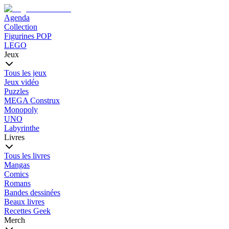
Agenda
Collection
Figurines POP
LEGO
Jeux
Tous les jeux
Jeux vidéo
Puzzles
MEGA Construx
Monopoly
UNO
Labyrinthe
Livres
Tous les livres
Mangas
Comics
Romans
Bandes dessinées
Beaux livres
Recettes Geek
Merch