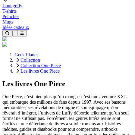
Loungefly
T-shirts
Peluches
Mugs
Idées cadeaux
Geek Planet
Collection
Collection One Piece
Les livres One Piece
Les livres One Piece
One Piece, c’est bien plus qu’un manga : c’est une aventure XXL
qui embarque des millions de fans depuis 1997. Avec ses bastons
mémorables, ses révélations de dingue et son équipage qu’on
rêverait d’intégrer, l’univers de Luffy déborde tellement qu’un seul
format ne suffisait pas. Forcément, les genres littéraires se sont
étoffés et une déferlante de livres a suivi : romans aux histoires
inédites, guides et databooks pour tout comprendre, artbooks
bourrés d’illustrations sublimes… Il y en a pour tous les goûts, que