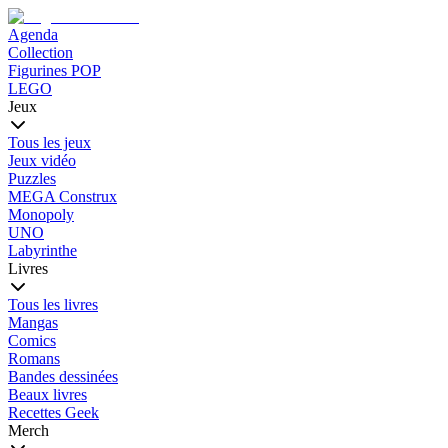
Agenda
Collection
Figurines POP
LEGO
Jeux
Tous les jeux
Jeux vidéo
Puzzles
MEGA Construx
Monopoly
UNO
Labyrinthe
Livres
Tous les livres
Mangas
Comics
Romans
Bandes dessinées
Beaux livres
Recettes Geek
Merch