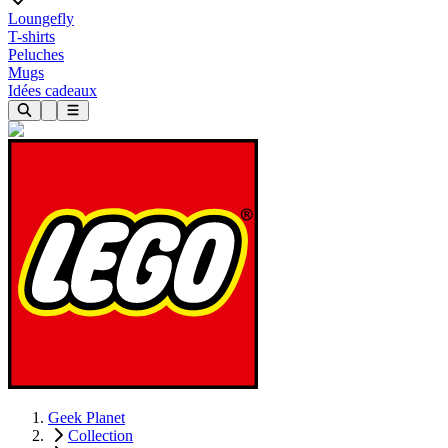
Loungefly
T-shirts
Peluches
Mugs
Idées cadeaux
Geek Planet
Collection