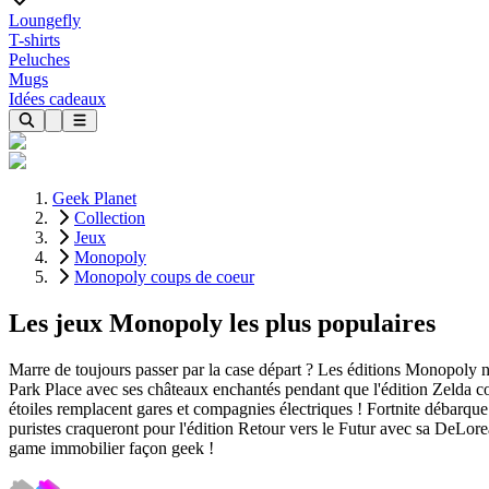
Loungefly
T-shirts
Peluches
Mugs
Idées cadeaux
Geek Planet
Collection
Jeux
Monopoly
Monopoly coups de coeur
Les jeux Monopoly les plus populaires
Marre de toujours passer par la case départ ? Les éditions Monopoly n
Park Place avec ses châteaux enchantés pendant que l'édition Zelda co
étoiles remplacent gares et compagnies électriques ! Fortnite débarqu
puristes craqueront pour l'édition Retour vers le Futur avec sa DeLore
game immobilier façon geek !