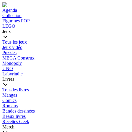
Agenda
Collection
Figurines POP
LEGO
Jeux
Tous les jeux
Jeux vidéo
Puzzles
MEGA Construx
Monopoly
UNO
Labyrinthe
Livres
Tous les livres
Mangas
Comics
Romans
Bandes dessinées
Beaux livres
Recettes Geek
Merch