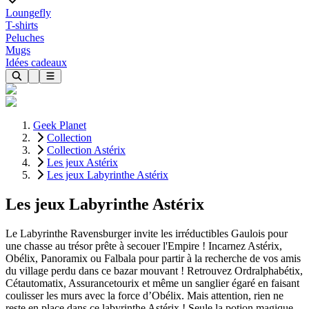
Loungefly
T-shirts
Peluches
Mugs
Idées cadeaux
Geek Planet
Collection
Collection Astérix
Les jeux Astérix
Les jeux Labyrinthe Astérix
Les jeux Labyrinthe Astérix
Le Labyrinthe Ravensburger invite les irréductibles Gaulois pour
une chasse au trésor prête à secouer l'Empire ! Incarnez Astérix,
Obélix, Panoramix ou Falbala pour partir à la recherche de vos amis
du village perdu dans ce bazar mouvant ! Retrouvez Ordralphabétix,
Cétautomatix, Assurancetourix et même un sanglier égaré en faisant
coulisser les murs avec la force d’Obélix. Mais attention, rien ne
reste en place dans ce labyrinthe Astérix ! Seule la potion magique