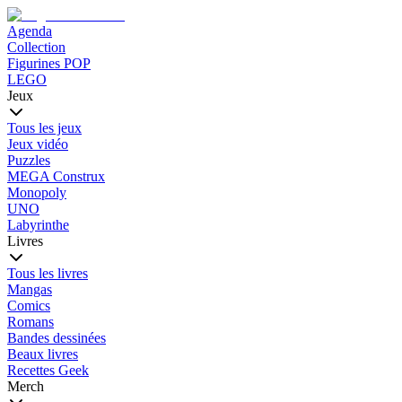
Agenda
Collection
Figurines POP
LEGO
Jeux
Tous les jeux
Jeux vidéo
Puzzles
MEGA Construx
Monopoly
UNO
Labyrinthe
Livres
Tous les livres
Mangas
Comics
Romans
Bandes dessinées
Beaux livres
Recettes Geek
Merch