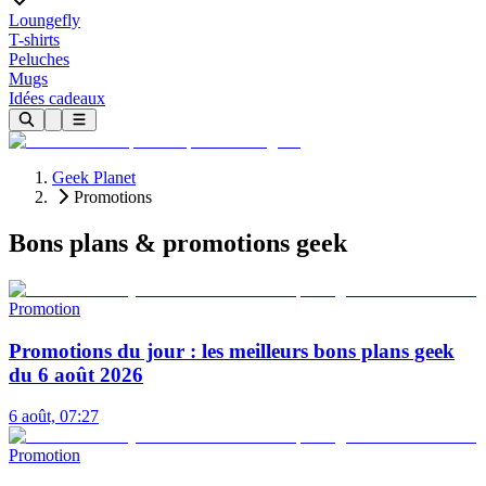
Loungefly
T-shirts
Peluches
Mugs
Idées cadeaux
Geek Planet
Promotions
Bons plans & promotions geek
Promotion
Promotions du jour : les meilleurs bons plans geek
du 6 août 2026
6 août, 07:27
Promotion