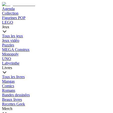
Agenda
Collection
Figurines POP
LEGO
Jeux
Tous les jeux
Jeux vidéo
Puzzles
MEGA Construx
Monopoly
UNO
Labyrinthe
Livres
Tous les livres
Mangas
Comics
Romans
Bandes dessinées
Beaux livres
Recettes Geek
Merch