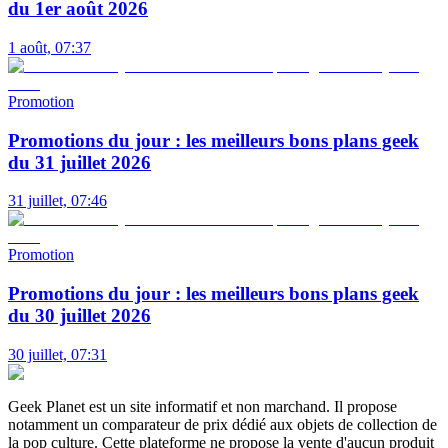
du 1er août 2026
1 août, 07:37
Promotion
Promotions du jour : les meilleurs bons plans geek
du 31 juillet 2026
31 juillet, 07:46
Promotion
Promotions du jour : les meilleurs bons plans geek
du 30 juillet 2026
30 juillet, 07:31
Geek Planet est un site informatif et non marchand. Il propose
notamment un comparateur de prix dédié aux objets de collection de
la pop culture. Cette plateforme ne propose la vente d'aucun produit